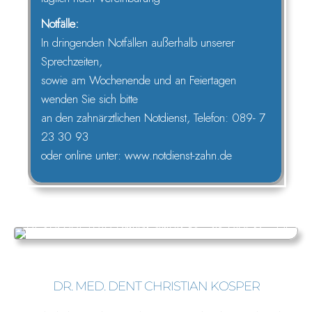
Notfälle:
In dringenden Notfällen außerhalb unserer
Sprechzeiten,
sowie am Wochenende und an Feiertagen
wenden Sie sich bitte
an den zahnärztlichen Notdienst, Telefon: 089- 7
23 30 93
oder online unter: www.notdienst-zahn.de
DR. MED. DENT CHRISTIAN KOSPER