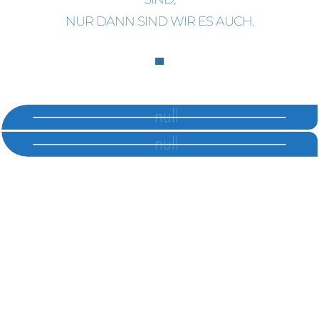
NUR DANN SIND WIR ES AUCH.
ZAHNIMPLANTATE
ENDODONTIE
EINE MODERNE LÖSUNG FÜR IHREN ZAHNERSATZ
ZAHN-RETTUNG DURCH WURZELKANALBEHANLDUNG