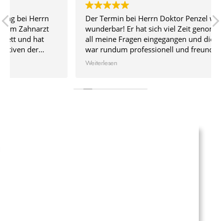
Der Termin bei Herrn Doktor Penzel war
wunderbar! Er hat sich viel Zeit genommen, ist auf
all meine Fragen eingegangen und die Behandlung
war rundum professionell und freundlich. Große
Empfehlung!
Weiterlesen
WIR SCHÄTZEN IHR VERTRAUEN UND
IHRE ZUFRIEDENHEIT!
Vielen Dank, dass Sie sich für unsere Praxis
entschieden haben. Ihr Feedback ist für uns eine
wichtige Inspirationsquelle und treibt uns an, unsere