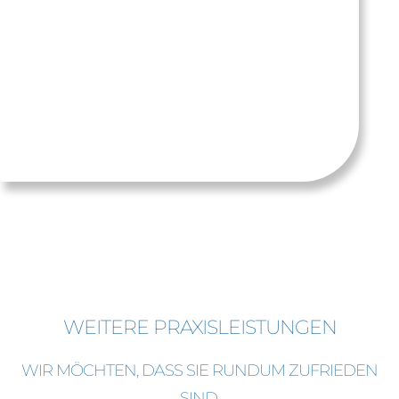
Leistungen stetig zu verbessern. Falls Sie mit unserer
Betreuung zufrieden sind, würden wir uns sehr freuen,
wenn Sie uns weiterempfehlen.
BEWERTUNG SCHREIBEN
WEITERE PRAXISLEISTUNGEN
WIR MÖCHTEN, DASS SIE RUNDUM ZUFRIEDEN
SIND,