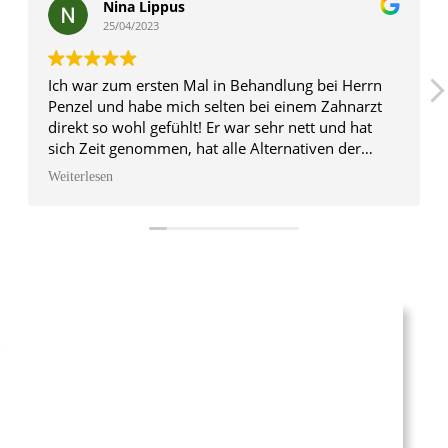
Nina Lippus
25/04/2023
Ich war zum ersten Mal in Behandlung bei Herrn
Penzel und habe mich selten bei einem Zahnarzt
direkt so wohl gefühlt! Er war sehr nett und hat
sich Zeit genommen, hat alle Alternativen der
Behandlungsmethoden genau erläutert und auch
Weiterlesen
bei der Behandlung selbst jeden Arbeitsschritt
erklärt. Für mich als sonst eher unruhige Patientin
eine absolute Empfehlung!
WIR SCHÄTZEN IHR VERTRAUEN UND IHRE
ZUFRIEDENHEIT!
Vielen Dank, dass Sie sich für unsere Praxis