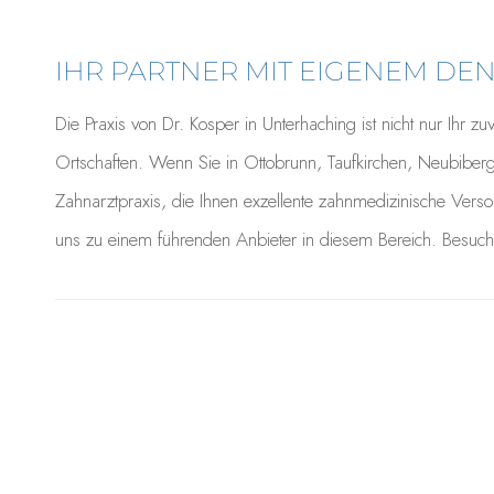
IHR PARTNER MIT EIGENEM D
Die Praxis von Dr. Kosper in Unterhaching ist nicht nur Ihr 
Ortschaften. Wenn Sie in Ottobrunn, Taufkirchen, Neubiber
Zahnarztpraxis, die Ihnen exzellente zahnmedizinische Verso
uns zu einem führenden Anbieter in diesem Bereich. Besuch
[six_blocks_div page_id=“2624″]