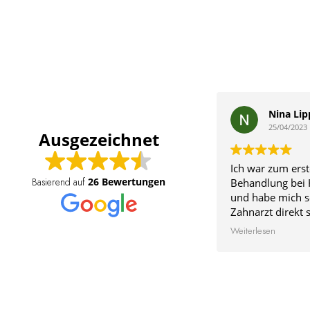
Nina Lip
25/04/2023
Ausgezeichnet
Ich war zum erst
26 Bewertungen
Behandlung bei 
Basierend auf
und habe mich s
Zahnarzt direkt 
Er war sehr nett 
Weiterlesen
genommen, hat a
der Behandlung
genau erläutert 
Behandlung selb
Arbeitsschritt er