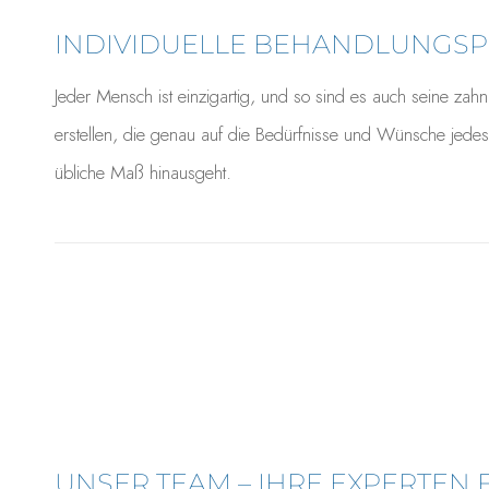
INDIVIDUELLE BEHANDLUNGSP
Jeder Mensch ist einzigartig, und so sind es auch seine zah
erstellen, die genau auf die Bedürfnisse und Wünsche jedes
übliche Maß hinausgeht.
[six_blocks_div page_id=“2624″]
UNSER TEAM – IHRE EXPERTEN