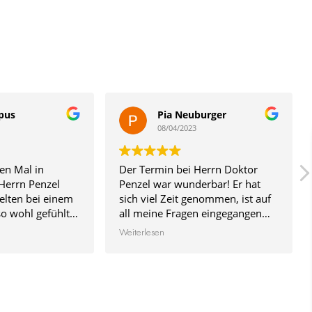
pus
Pia Neuburger
08/04/2023
en Mal in
Der Termin bei Herrn Doktor
Herrn Penzel
Penzel war wunderbar! Er hat
elten bei einem
sich viel Zeit genommen, ist auf
so wohl gefühlt!
all meine Fragen eingegangen
und hat sich Zeit
und die Behandlung war rundum
Weiterlesen
lle Alternativen
professionell und freundlich.
smethoden
Große Empfehlung!
und auch bei der
st jeden
klärt. Für mich