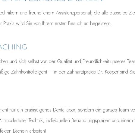
echnikern und freundlichem Assistenzpersonal, die alle dasselbe Ziel
r Praxis wird Sie von Ihrem ersten Besuch an begeistern.
ACHING
suchen und sich selbst von der Qualität und Freundlichkeit unseres 
ßige Zahnkontrolle geht – in der Zahnarztpraxis Dr. Kosper sind Si
 nicht nur ein praxiseigenes Dentallabor, sondern ein ganzes Team v
. Mit modernster Technik, individuellen Behandlungsplänen und einem
ekten Lächeln arbeiten!